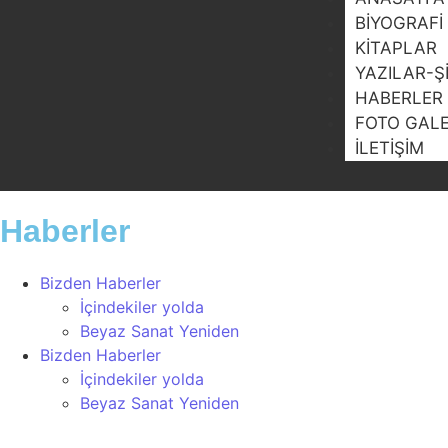
BIYOGRAFI
KITAPLAR
YAZILAR-Ş
HABERLER
FOTO GALE
İLETIŞIM
Haberler
Bizden Haberler
İçindekiler yolda
Beyaz Sanat Yeniden
Bizden Haberler
İçindekiler yolda
Beyaz Sanat Yeniden