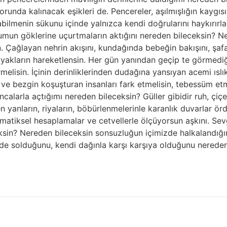
runda kalınacak eşikleri de. Pencereler, aşılmışlığın kaygıs
abilmenin sükunu içinde yalnızca kendi doğrularını haykırır
humun göklerine uçurtmaların aktığını nereden bileceksin? Ne
n. Çağlayan nehrin akışını, kundağında bebeğin bakışını, şaf
sın, ayakların hareketlensin. Her gün yanından geçip te görm
ermelisin. İçinin derinliklerinden dudağına yansıyan acemi ısl
n ve bezgin koşuşturan insanları fark etmelisin, tebessüm et
ncalarla açtığımı nereden bileceksin? Güller gibidir ruh, çiç
eten yanların, riyaların, böbürlenmelerinle karanlık duvarlar 
tiksel hesaplamalar ve cetvellerle ölçüyorsun aşkını. Sevgi
eksin? Nereden bileceksin sonsuzluğun içimizde halkalandığı
nde solduğunu, kendi dağınla karşı karşıya olduğunu nereden