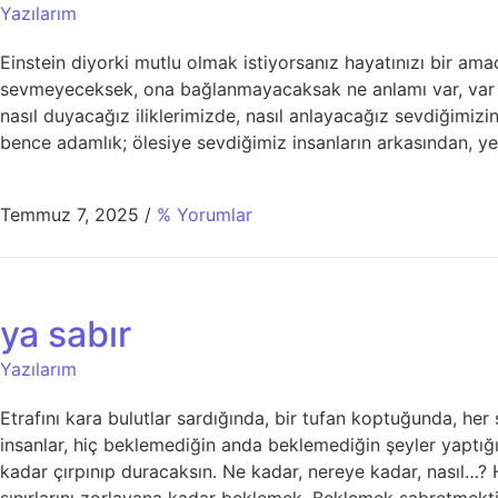
Yazılarım
Einstein diyorki mutlu olmak istiyorsanız hayatınızı bir a
sevmeyeceksek, ona bağlanmayacaksak ne anlamı var, var o
nasıl duyacağız iliklerimizde, nasıl anlayacağız sevdiğimizi
bence adamlık; ölesiye sevdiğimiz insanların arkasından, ye
Temmuz 7, 2025
/
% Yorumlar
ya sabır
Yazılarım
Etrafını kara bulutlar sardığında, bir tufan koptuğunda, h
insanlar, hiç beklemediğin anda beklemediğin şeyler yaptı
kadar çırpınıp duracaksın. Ne kadar, nereye kadar, nasıl…?
sınırlarını zorlayana kadar beklemek. Beklemek sabretmektir. 