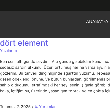
ANASAYFA
dört element
Yazılarım
Ben seni altı günde sevdim. Altı günde gelebildim kendime.
sedasız sardın ufkumu. Üzeri örtülmüş her ne varsa aydınl
gözlerim. Bir tanyeri dinginliğinde ağarttın yüzümü. Tebe
desen öbeklendi önüne. Ve bütün bunlardan, görülmemiş bi
sahip olduğumu, etrafımdaki her şeyi senin ışığınla göreb
hava, içtiğim su, üzerinde yaşadığım toprak ve en çokta içi
Temmuz 7, 2025
/
% Yorumlar