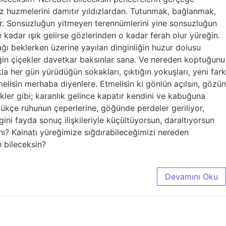
ız huzmelerini damıtır yıldızlardan. Tutunmak, bağlanmak,
lar. Sonsuzluğun yitmeyen terennümlerini yine sonsuzluğun
 kadar ışık gelirse gözlerinden o kadar ferah olur yüreğin.
ağı beklerken üzerine yayılan dinginliğin huzur dolusu
ediğin çiçekler davetkar baksınlar sana. Ve nereden koptuğunu
ıkla her gün yürüdüğün sokakları, çıktığın yokuşları, yeni fark
melisin merhaba diyenlere. Etmelisin ki gönlün açılsın, gözün
ekler gibi; karanlık gelince kapatır kendini ve kabuğuna
ördükçe ruhunun çeperlerine, göğünde perdeler geriliyor,
ni fayda sonuç ilişkileriyle küçültüyorsun, daraltıyorsun
nı? Kainatı yüreğimize sığdırabileceğimizi nereden
 bileceksin?
Devamını Oku