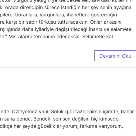
, orada direndiğin sürece istediğin her şey senin ayağına
pilere, boranlara, vurgunlara, ihanetlere gösterdiğin
karşı bir sabır türküsü tutturacaksın. Onlar arkasını
şılığında daha iyileriyle değiştirileceği inancı ve selamete
an.” Mısralarını terennüm edeceksin. Selametle kal.
Devamını Oku
e. Özleyemez yani; Soluk gibi tazelenirsin içimde, bahar
ben sana bende. Bendeki sen sen değilsin hiç kimsede.
zledikçe her şeyde güzellik arıyorum, farkıma varıyorum.