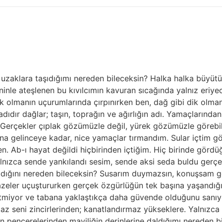
zaklara taşıdığımı nereden bileceksin? Halka halka büyütü
ninle ateşlenen bu kıvılcımın kavuran sıcağında yalnız er
Yok olmanın uçurumlarında çırpınırken ben, dağ gibi dik ol
dıdır dağlar; taşın, toprağın ve ağırlığın adı. Yamaçlarınd
. Gerçekler çıplak gözümüzle değil, yürek gözümüzle görebil
na gelinceye kadar, nice yamaçlar tırmandım. Sular içtim gö
en. Ab-ı hayat değildi hiçbirinden içtiğim. Hiç birinde gör
alnızca sende yankılandı sesim, sende aksi seda buldu gerç
dığını nereden bileceksin? Susarım duymazsın, konuşsam gör
azeler uçuştururken gerçek özgürlüğün tek başına yaşandığı
ssetmiyor ve tabana yaklaştıkça daha güvende olduğunu sanı
maz seni zincirlerinden; kanatlandırmaz yükseklere. Yalnızca
in pencerelerinden maviliğin derinlerine daldığımı nereden 