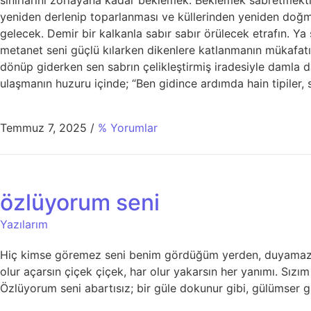
yeniden derlenip toparlanması ve küllerinden yeniden doğm
gelecek. Demir bir kalkanla sabır sabır örülecek etrafın. Ya 
metanet seni güçlü kılarken dikenlere katlanmanın mükafatı 
dönüp giderken sen sabrın çelikleştirmiş iradesiyle damla dam
ulaşmanın huzuru içinde; “Ben gidince ardımda hain tipiler, 
Temmuz 7, 2025
/
% Yorumlar
özlüyorum seni
Yazılarım
Hiç kimse göremez seni benim gördüğüm yerden, duyamaz be
olur açarsın çiçek çiçek, har olur yakarsın her yanımı. Sız
Özlüyorum seni abartısız; bir güle dokunur gibi, gülümser gib