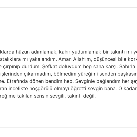
larda hüzün adımlamak, kahır yudumlamak bir takıntı mı yo
stalıklara mı yakalandım. Aman Allah’ım, düşüncesi bile kork
 çırpınıp durdum. Şefkat doluydum hep sana karşı. Sabırla 
dişlerinden çıkarmadım, bölmedim yüreğimi senden başkasına
ne. Etrafında dönen bendim hep. Sevginle bağlandım her şeye
aran incelikte hoşgörülü olmayı öğretti sevgin bana. O kadar
eğime takılan sensin sevgili, takıntı değil.