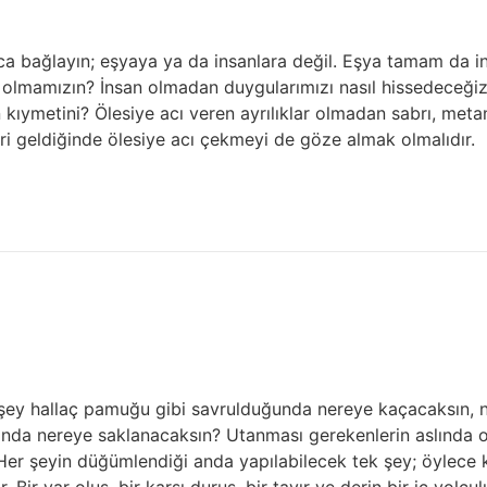
maca bağlayın; eşyaya ya da insanlara değil. Eşya tamam da 
lmamızın? İnsan olmadan duygularımızı nasıl hissedeceğiz,
n kıymetini? Ölesiye acı veren ayrılıklar olmadan sabrı, met
ri geldiğinde ölesiye acı çekmeyi de göze almak olmalıdır.
er şey hallaç pamuğu gibi savrulduğunda nereye kaçacaksın,
ğında nereye saklanacaksın? Utanması gerekenlerin aslında 
 Her şeyin düğümlendiği anda yapılabilecek tek şey; öylece
Bir var oluş, bir karşı duruş, bir tavır ve derin bir iç yolc