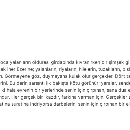
a yalanların öldüresi girdabında kıvranırken bir şimşek gibi in
k iner üzerine; yalanların, riyaların, hilelerin, tuzakların, p
ın. Görmeyene göz, duymayana kulak olur gerçekler. Dört tar
rini. Bu derin sarsıntı ilk bakışta kötü görünür; yaralar, send
 hala evrenin bir yerlerinde senin için çırpınan, sana dua ede
ndur. Her gerçek bir ikazdır, farkına varman için. Gerçekler
na suratına indriyorsa darbelerini senin için çırpınan bir el