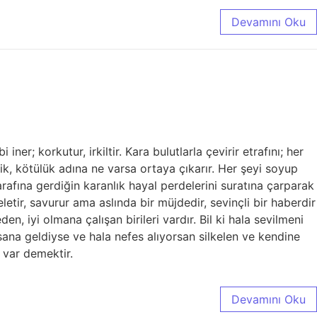
Devamını Oku
er; korkutur, irkiltir. Kara bulutlarla çevirir etrafını; her
islik, kötülük adına ne varsa ortaya çıkarır. Her şeyi soyup
afına gerdiğin karanlık hayal perdelerini suratına çarparak
eletir, savurur ama aslında bir müjdedir, sevinçli bir haberdir
n, iyi olmana çalışan birileri vardır. Bil ki hala sevilmeni
 sana geldiyse ve hala nefes alıyorsan silkelen ve kendine
 var demektir.
Devamını Oku