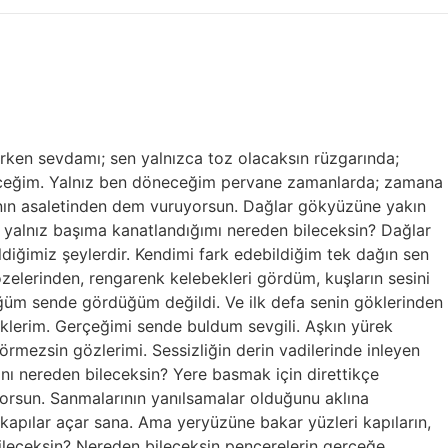
rken sevdamı; sen yalnızca toz olacaksın rüzgarında;
iyeceğim. Yalnız ben döneceğim pervane zamanlarda; zamana
manın asaletinden dem vuruyorsun. Dağlar gökyüzüne yakın
an yalnız başıma kanatlandığımı nereden bileceksin? Dağlar
diğimiz şeylerdir. Kendimi fark edebildiğim tek dağın sen
zelerinden, rengarenk kelebekleri gördüm, kuşların sesini
düğüm sende gördüğüm değildi. Ve ilk defa senin göklerinden
eklerim. Gerçeğimi sende buldum sevgili. Aşkın yürek
mezsin gözlerimi. Sessizliğin derin vadilerinde inleyen
nı nereden bileceksin? Yere basmak için direttikçe
yorsun. Sanmalarının yanılsamalar olduğunu aklına
 kapılar açar sana. Ama yeryüzüne bakar yüzleri kapıların,
bileceksin? Nereden bileceksin pencerelerin gerçeğe