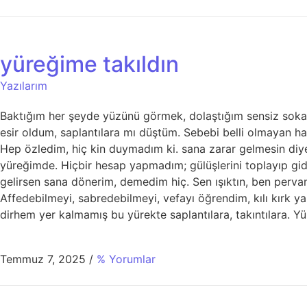
yüreğime takıldın
Yazılarım
Baktığım her şeyde yüzünü görmek, dolaştığım sensiz sokak
esir oldum, saplantılara mı düştüm. Sebebi belli olmayan ha
Hep özledim, hiç kin duymadım ki. sana zarar gelmesin diye
yüreğimde. Hiçbir hesap yapmadım; gülüşlerini toplayıp gi
gelirsen sana dönerim, demedim hiç. Sen ışıktın, ben perva
Affedebilmeyi, sabredebilmeyi, vefayı öğrendim, kılı kırk y
dirhem yer kalmamış bu yürekte saplantılara, takıntılara. Yür
Temmuz 7, 2025
/
% Yorumlar