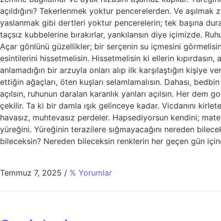
açıldığını? Tekerlenmek yoktur pencerelerden. Ve aşılmak zo
yaslanmak gibi dertleri yoktur pencerelerin; tek başına dur
taçsız kubbelerine bırakırlar, yankılansın diye içimizde. Ru
Açar gönlünü güzellikler; bir serçenin su içmesini görmelisi
esintilerini hissetmelisin. Hissetmelisin ki ellerin kıpırda
anlamadığın bir arzuyla onları alıp ilk karşılaştığın kişiye v
ettiğin ağaçları, öten kuşları selamlamalısın. Dahası, bedbi
açılsın, ruhunun daralan karanlık yanları açılsın. Her dem go
çekilir. Ta ki bir damla ışık gelinceye kadar. Vicdanını kirl
havasız, muhtevasız perdeler. Hapsediyorsun kendini; matema
yüreğini. Yüreğinin terazilere sığmayacağını nereden bilec
bileceksin? Nereden bileceksin renklerin her geçen gün içi
Temmuz 7, 2025
/
% Yorumlar