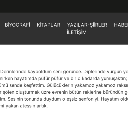
BIYOGRAFI
KITAPLAR
YAZILAR-ŞIIRLER
HABE
İLETIŞIM
 Derinlerinde kayboldum seni görünce. Diplerinde vurgun yed
anırken hayatımda püfür püfür ve bir o kadarda yumuşaktın;
ssümü sende keşfettim. Gülücüklerin yakamoz yakamoz raksın
r şölen oluşturmak üzre evrenin bütün reklerine büründün 
ildim. Sesinin tonunda duydum o eşsiz senfoniyi. Hayatım o
mi yakan ateşsin artık.