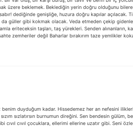
ak üzere beklemek. Beklediğin yerin doğru olduğunu bilerek
sabır! dediğinde genişliğe, huzura doğru kapılar açılacak. Ti
da güller gibi kokmak olacak. Veda etmeden çekip gidenlere 
la eriteceksin taşları, taş yürekleri. Senden alınanların, kar
sahte zemheriler değil Baharlar bırakırım taze yemlikler kok
nim duyduğum kadar. Hissedemez her an nefesini iliklerind
ım sızım sızlatırsın burnumun direğini. Sen bendesin gülüm, 
i cıvıl cıvıl çocuklara, ellerimi ellerine uzatır gibi. Seni ö