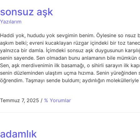
sonsuz aşk
Yazılarım
Haddi yok, hududu yok sevgimin benim. Öylesine so nsuz bir a
aşkım belki; evreni kucaklayan rüzgar içindeki bir toz tane
yalnızca bir damla. İçimdeki sonsuz aşk duygusunun karşıl
senin sayende. Sen olmadan bunu anlamanın bile mümkün ol
Sen, aşk merdivenimin ilk basamağı, o sihirli sarayın ilk k
senin düzleminden ulaştım uçma hızıma. Senin yüreğinden s
öğrendim. Taşmayı sende buldum; aydınlığın molekülleriyle 
Temmuz 7, 2025
/
% Yorumlar
adamlık