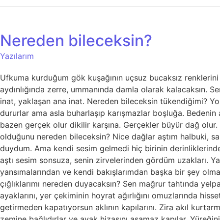
Nereden bileceksin?
Yazılarım
Ufkuma kurduğum gök kuşağının uçsuz bucaksız renklerini u
aydınlığında zerre, ummanında damla olarak kalacaksın. Se
inat, yaklaşan ana inat. Nereden bileceksin tükendiğimi? 
dururlar ama asla buharlaşıp karışmazlar boşluğa. Bedenin a
bazen gerçek olur dikilir karşına. Gerçekler büyür dağ olur
olduğunu nereden bileceksin? Nice dağlar aştım halbuki, sa
duydum. Ama kendi sesim gelmedi hiç birinin derinliklerind
aştı sesim sonsuza, senin zirvelerinden gördüm uzakları. Y
yansımalarından ve kendi bakışlarımdan başka bir şey olma
çığlıklarımı nereden duyacaksın? Sen mağrur tahtında yelp
ayaklarını, yer çekiminin hoyrat ağırlığını omuzlarında hi
getirmeden kapatıyorsun aklının kapılarını. Zira akıl kurtar
zemine bağlıdırlar ve ayak hizasını aşamaz kapılar. Yüreğin