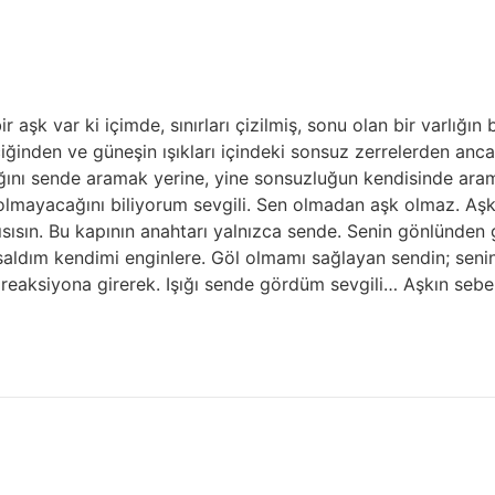
şk var ki içimde, sınırları çizilmiş, sonu olan bir varlığın
ciğinden ve güneşin ışıkları içindeki sonsuz zerrelerden anc
ığını sende aramak yerine, yine sonsuzluğun kendisinde ara
mayacağını biliyorum sevgili. Sen olmadan aşk olmaz. Aşk
apısısın. Bu kapının anahtarı yalnızca sende. Senin gönlünd
aldım kendimi enginlere. Göl olmamı sağlayan sendin; seni
reaksiyona girerek. Işığı sende gördüm sevgili… Aşkın sebe