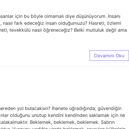
insanlar için bu böyle olmamalı diye düşünüyorum. İnsanı
 nasıl fark edeceğiz insan olduğumuzu? Hasreti, özlemi
aneti, tevekkülü nasıl öğreneceğiz? Belki mutluluk değil ama
Devamını Oku
 nereden yol bulacaksın? İhanete uğradığında; güvendiğin
onlar olduğunu unutup kendini kendinden saklamak için ne
 kalakalmaktır. Beklemek, beklemek, beklemek. Sabrın
uluktur. Vurgunu yediğin yerde beklemek, savrulan küllerinin