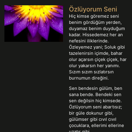
Özlüyorum Seni
Hiç kimse göremez seni
benim gördüğüm yerden,
duyamaz benim duyduğum
kadar. Hissedemez her an
nefesini iliklerinde.
Özleyemez yani; Soluk gibi
tazelenirsin içimde, bahar
olur açarsın çiçek çiçek, har
olur yakarsın her yanımı.
Sızım sızım sızlatırsın
burnumun direğini.
Sen bendesin gülüm, ben
sana bende. Bendeki sen
sen değilsin hiç kimsede.
Özlüyorum seni abartısız;
bir güle dokunur gibi,
gülümser gibi cıvıl cıvıl
çocuklara, ellerimi ellerine
uzatır gibi.