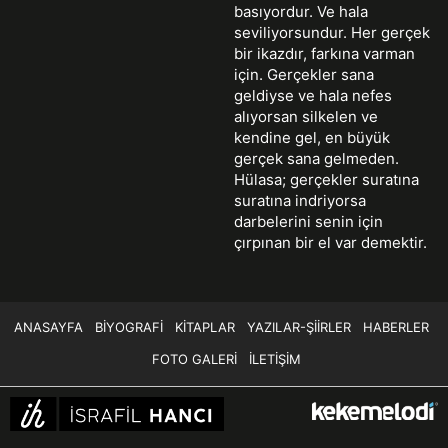
basıyordur. Ve hala
seviliyorsundur. Her gerçek
bir ikazdır, farkına varman
için. Gerçekler sana
geldiyse ve hala nefes
alıyorsan silkelen ve
kendine gel, en büyük
gerçek sana gelmeden.
Hülasa; gerçekler suratına
suratına indriyorsa
darbelerini senin için
çırpınan bir el var demektir.
ANASAYFA
BIYOGRAFI
KITAPLAR
YAZILAR-ŞIIRLER
HABERLER
FOTO GALERI
İLETIŞIM