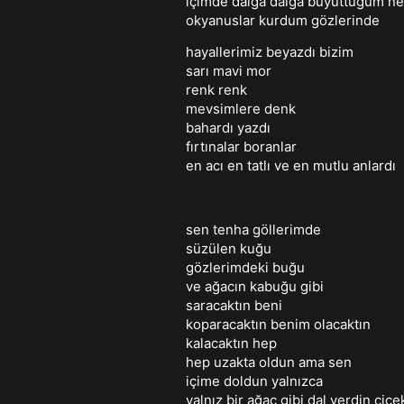
içimde dalga dalga büyüttüğüm ne
okyanuslar kurdum gözlerinde
hayallerimiz beyazdı bizim
sarı mavi mor
renk renk
mevsimlere denk
bahardı yazdı
fırtınalar boranlar
en acı en tatlı ve en mutlu anlardı
sen tenha göllerimde
süzülen kuğu
gözlerimdeki buğu
ve ağacın kabuğu gibi
saracaktın beni
koparacaktın benim olacaktın
kalacaktın hep
hep uzakta oldun ama sen
içime doldun yalnızca
yalnız bir ağaç gibi dal verdin çiçe