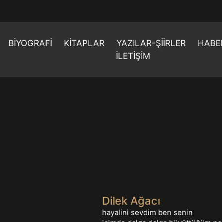
BIYOGRAFI
KITAPLAR
YAZILAR-ŞIIRLER
HABE
İLETIŞIM
Dilek Ağacı
hayalini sevdim ben senin