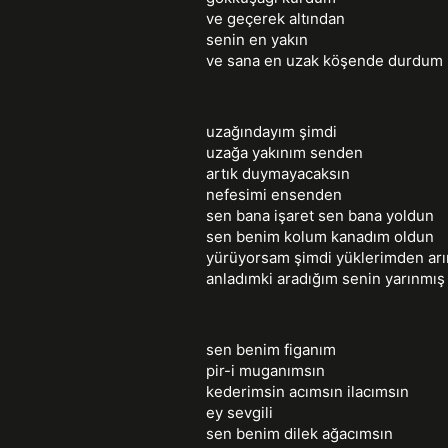
ve geçerek altından
senin en yakın
ve sana en uzak köşende durdum
uzağındayım şimdi
uzağa yakınım senden
artık duymayacaksın
nefesimi ensenden
sen bana işaret sen bana yoldun
sen benim kolum kanadım oldun
yürüyorsam şimdi yüklerimden ar
anladımki aradığım senin yarınmış
sen benim figanım
pir-i muganımsın
kederimsin acımsın ilacımsın
ey sevgili
sen benim dilek ağacımsın