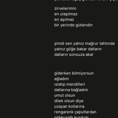
zirvelerimin
en ulaşılmaz
en aşılmaz
bir yerinde gizlendin
şimdi sen yalnız mağrur tahtında
yalnız göğe bakar dalların
dalların sonsuza akar
giderken bilmiyorsun
ağladım
ıslatıp mendilleri
dallarına bağladım
umut olsun
dilek olsun diye
uzayan kollarına
rengarenk çaputlardan
gökkuşağı kurdum